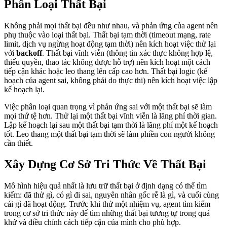
Phân Loại Thất Bại
Không phải mọi thất bại đều như nhau, và phản ứng của agent nên
phụ thuộc vào loại thất bại. Thất bại tạm thời (timeout mạng, rate
limit, dịch vụ ngừng hoạt động tạm thời) nên kích hoạt việc thử lại
với
backoff
. Thất bại vĩnh viễn (thông tin xác thực không hợp lệ,
thiếu quyền, thao tác không được hỗ trợ) nên kích hoạt một cách
tiếp cận khác hoặc leo thang lên cấp cao hơn. Thất bại logic (kế
hoạch của agent sai, không phải do thực thi) nên kích hoạt việc lập
kế hoạch lại.
Việc phân loại quan trọng vì phản ứng sai với một thất bại sẽ làm
mọi thứ tệ hơn. Thử lại một thất bại vĩnh viễn là lãng phí thời gian.
Lập kế hoạch lại sau một thất bại tạm thời là lãng phí một kế hoạch
tốt. Leo thang một thất bại tạm thời sẽ làm phiền con người không
cần thiết.
Xây Dựng Cơ Sở Tri Thức Về Thất Bại
Mô hình hiệu quả nhất là lưu trữ thất bại ở định dạng có thể tìm
kiếm: đã thử gì, có gì đi sai, nguyên nhân gốc rễ là gì, và cuối cùng
cái gì đã hoạt động. Trước khi thử một nhiệm vụ, agent tìm kiếm
trong cơ sở tri thức này để tìm những thất bại tương tự trong quá
khứ và điều chỉnh cách tiếp cận của mình cho phù hợp.