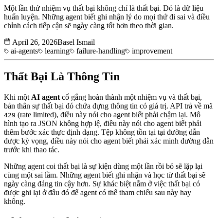
Một lần thử nhiệm vụ thất bại không chỉ là thất bại. Đó là dữ liệu
huấn luyện. Những agent biết ghi nhận lý do mọi thứ đi sai và điều
chỉnh cách tiếp cận sẽ ngày càng tốt hơn theo thời gian.
April 26, 2026
Basel Ismail
ai-agents
learning
failure-handling
improvement
Thất Bại Là Thông Tin
Khi một
AI agent
cố gắng hoàn thành một nhiệm vụ và thất bại,
bản thân sự thất bại đó chứa đựng thông tin có giá trị. API trả về mã
(rate limited), điều này nói cho agent biết phải chậm lại. Mô
429
hình tạo ra JSON không hợp lệ, điều này nói cho agent biết phải
thêm bước xác thực định dạng. Tệp không tồn tại tại đường dẫn
được kỳ vọng, điều này nói cho agent biết phải xác minh đường dẫn
trước khi thao tác.
Những agent coi thất bại là sự kiện dùng một lần rồi bỏ sẽ lặp lại
cùng một sai lầm. Những agent biết ghi nhận và học từ thất bại sẽ
ngày càng đáng tin cậy hơn. Sự khác biệt nằm ở việc thất bại có
được ghi lại ở đâu đó để agent có thể tham chiếu sau này hay
không.