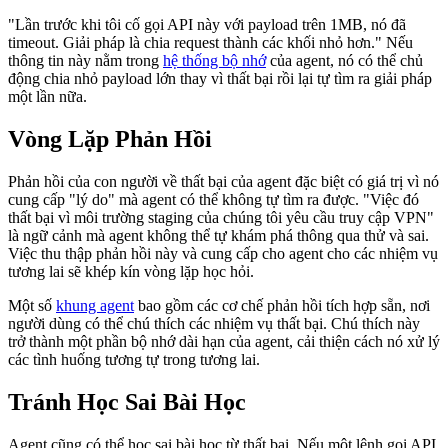
"Lần trước khi tôi cố gọi API này với payload trên 1MB, nó đã
timeout. Giải pháp là chia request thành các khối nhỏ hơn." Nếu
thông tin này nằm trong
hệ thống bộ nhớ
của agent, nó có thể chủ
động chia nhỏ payload lớn thay vì thất bại rồi lại tự tìm ra giải pháp
một lần nữa.
Vòng Lặp Phản Hồi
Phản hồi của con người về thất bại của agent đặc biệt có giá trị vì nó
cung cấp "lý do" mà agent có thể không tự tìm ra được. "Việc đó
thất bại vì môi trường staging của chúng tôi yêu cầu truy cập VPN"
là ngữ cảnh mà agent không thể tự khám phá thông qua thử và sai.
Việc thu thập phản hồi này và cung cấp cho agent cho các nhiệm vụ
tương lai sẽ khép kín vòng lặp học hỏi.
Một số
khung agent
bao gồm các cơ chế phản hồi tích hợp sẵn, nơi
người dùng có thể chú thích các nhiệm vụ thất bại. Chú thích này
trở thành một phần bộ nhớ dài hạn của agent, cải thiện cách nó xử lý
các tình huống tương tự trong tương lai.
Tránh Học Sai Bài Học
Agent cũng có thể học sai bài học từ thất bại. Nếu một lệnh gọi API