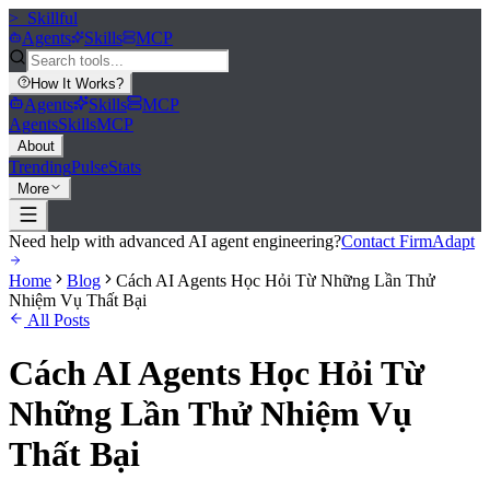
>_
Skillful
Agents
Skills
MCP
How It Works
?
Agents
Skills
MCP
Agents
Skills
MCP
About
Trending
Pulse
Stats
More
Need help with advanced AI agent engineering?
Contact FirmAdapt
Home
Blog
Cách AI Agents Học Hỏi Từ Những Lần Thử
Nhiệm Vụ Thất Bại
All Posts
Cách AI Agents Học Hỏi Từ
Những Lần Thử Nhiệm Vụ
Thất Bại