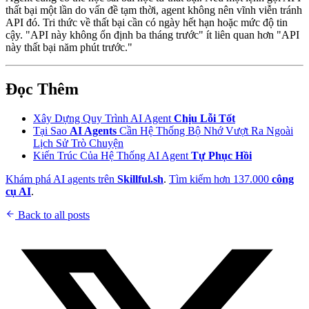
thất bại một lần do vấn đề tạm thời, agent không nên vĩnh viễn tránh
API đó. Tri thức về thất bại cần có ngày hết hạn hoặc mức độ tin
cậy. "API này không ổn định ba tháng trước" ít liên quan hơn "API
này thất bại năm phút trước."
Đọc Thêm
Xây Dựng Quy Trình AI Agent
Chịu Lỗi Tốt
Tại Sao
AI Agents
Cần Hệ Thống Bộ Nhớ Vượt Ra Ngoài
Lịch Sử Trò Chuyện
Kiến Trúc Của Hệ Thống AI Agent
Tự Phục Hồi
Khám phá AI agents trên
Skillful.sh
.
Tìm kiếm hơn 137.000
công
cụ AI
.
Back to all posts