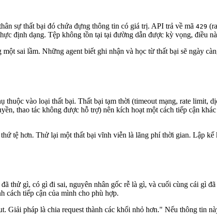
hân sự thất bại đó chứa đựng thông tin có giá trị. API trả về mã
(ra
429
hực định dạng. Tệp không tồn tại tại đường dẫn được kỳ vọng, điều này
g một sai lầm. Những agent biết ghi nhận và học từ thất bại sẽ ngày càn
huộc vào loại thất bại. Thất bại tạm thời (timeout mạng, rate limit, dị
quyền, thao tác không được hỗ trợ) nên kích hoạt một cách tiếp cận khác
hứ tệ hơn. Thử lại một thất bại vĩnh viễn là lãng phí thời gian. Lập kế 
 đã thử gì, có gì đi sai, nguyên nhân gốc rễ là gì, và cuối cùng cái gì 
ỉnh cách tiếp cận của mình cho phù hợp.
ut. Giải pháp là chia request thành các khối nhỏ hơn." Nếu thông tin 