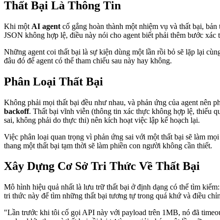
Thất Bại Là Thông Tin
Khi một
AI agent
cố gắng hoàn thành một nhiệm vụ và thất bại, bản t
JSON không hợp lệ, điều này nói cho agent biết phải thêm bước xác t
Những agent coi thất bại là sự kiện dùng một lần rồi bỏ sẽ lặp lại cùn
đâu đó để agent có thể tham chiếu sau này hay không.
Phân Loại Thất Bại
Không phải mọi thất bại đều như nhau, và phản ứng của agent nên phụ t
backoff
. Thất bại vĩnh viễn (thông tin xác thực không hợp lệ, thiếu 
sai, không phải do thực thi) nên kích hoạt việc lập kế hoạch lại.
Việc phân loại quan trọng vì phản ứng sai với một thất bại sẽ làm mọi t
thang một thất bại tạm thời sẽ làm phiền con người không cần thiết.
Xây Dựng Cơ Sở Tri Thức Về Thất Bại
Mô hình hiệu quả nhất là lưu trữ thất bại ở định dạng có thể tìm kiếm:
tri thức này để tìm những thất bại tương tự trong quá khứ và điều ch
"Lần trước khi tôi cố gọi API này với payload trên 1MB, nó đã timeo