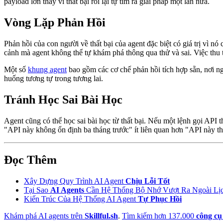
payload lớn thay vì thất bại rồi lại tự tìm ra giải pháp một lần nữa.
Vòng Lặp Phản Hồi
Phản hồi của con người về thất bại của agent đặc biệt có giá trị vì n
cảnh mà agent không thể tự khám phá thông qua thử và sai. Việc thu 
Một số
khung agent
bao gồm các cơ chế phản hồi tích hợp sẵn, nơi ngư
huống tương tự trong tương lai.
Tránh Học Sai Bài Học
Agent cũng có thể học sai bài học từ thất bại. Nếu một lệnh gọi API t
"API này không ổn định ba tháng trước" ít liên quan hơn "API này th
Đọc Thêm
Xây Dựng Quy Trình AI Agent
Chịu Lỗi Tốt
Tại Sao
AI Agents
Cần Hệ Thống Bộ Nhớ Vượt Ra Ngoài Lịc
Kiến Trúc Của Hệ Thống AI Agent
Tự Phục Hồi
Khám phá AI agents trên
Skillful.sh
.
Tìm kiếm hơn 137.000
công cụ