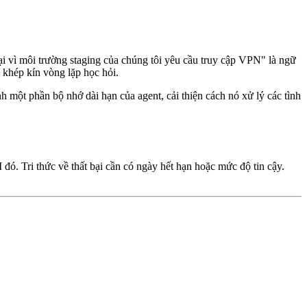
 bại vì môi trường staging của chúng tôi yêu cầu truy cập VPN" là ngữ
 khép kín vòng lặp học hỏi.
h một phần bộ nhớ dài hạn của agent, cải thiện cách nó xử lý các tình
 đó. Tri thức về thất bại cần có ngày hết hạn hoặc mức độ tin cậy.