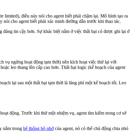
te limited), điều này nói cho agent biết phải chậm lại. Mô hình tạo ra
 nói cho agent biết phải xác minh đường dẫn trước khi thao tác.
g đáng tin cậy hơn. Sự khác biệt nằm ở việc thất bại có được ghi lại ở
ch vụ ngừng hoạt động tạm thời) nên kích hoạt việc thử lại với
 hoặc leo thang lên cấp cao hơn. Thất bại logic (kế hoạch của agent
hoạch lại sau một thất bại tạm thời là lãng phí một kế hoạch tốt. Leo
đã hoạt động. Trước khi thử một nhiệm vụ, agent tìm kiếm trong cơ sở
này nằm trong
hệ thống bộ nhớ
của agent, nó có thể chủ động chia nhỏ