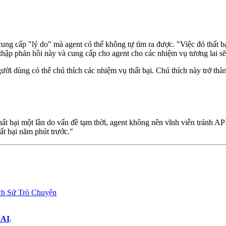
ó cung cấp "lý do" mà agent có thể không tự tìm ra được. "Việc đó thất
thập phản hồi này và cung cấp cho agent cho các nhiệm vụ tương lai sẽ
ời dùng có thể chú thích các nhiệm vụ thất bại. Chú thích này trở thàn
hất bại một lần do vấn đề tạm thời, agent không nên vĩnh viễn tránh API
ất bại năm phút trước."
h Sử Trò Chuyện
 AI
.