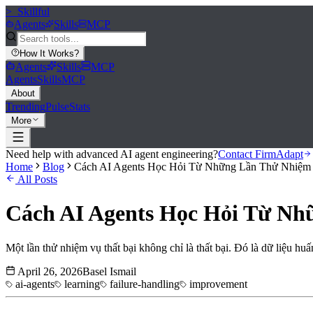
>_
Skillful
Agents
Skills
MCP
How It Works
?
Agents
Skills
MCP
Agents
Skills
MCP
About
Trending
Pulse
Stats
More
Need help with advanced AI agent engineering?
Contact FirmAdapt
Home
Blog
Cách AI Agents Học Hỏi Từ Những Lần Thử Nhiệm 
All Posts
Cách AI Agents Học Hỏi Từ Nh
Một lần thử nhiệm vụ thất bại không chỉ là thất bại. Đó là dữ liệu huấ
April 26, 2026
Basel Ismail
ai-agents
learning
failure-handling
improvement